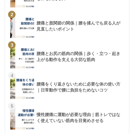
2
腰痛と股関節の関係｜腰を揉んでも戻る人が
見直したいポイント
3
腰痛とお尻の筋肉の関係｜歩く・立つ・起き
上がる動作を支える大切な筋肉
4
腰痛をくり返さないために必要な体の使い方
｜日常動作で腰に負担をためないコツ
5
慢性腰痛に運動が必要な理由｜筋トレではな
く使えていない筋肉を目覚めさせる